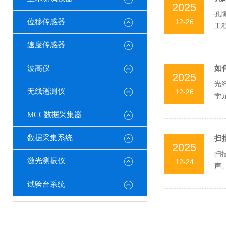
2025
孔
位移传感器
12-26
工
与校
速度传感器
波高仪
如
2025
光
无线遥测仪
12-26
学
面，
MCC数据采集器
数据采集系统
扫
2025
扫
激光测振仪
12-24
声
势：
试验台系统