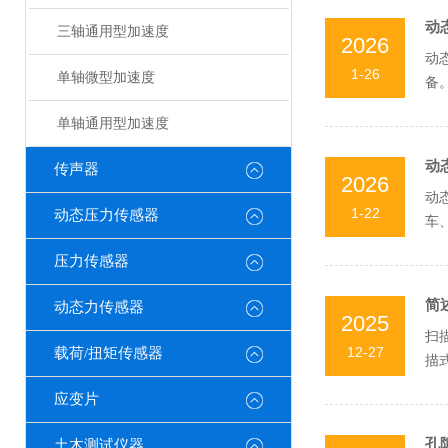
动
三轴通用型加速度
2026
动
1-26
单轴微型加速度
备
不同
单轴通用型加速度
动
传声器
2026
动
1-22
动态压力传感器
车
扰、
压力传感器
简
动态力传感器
2025
扫
12-27
载荷/扭矩传感器
描
光波
应变片
孔
土木测试仪器