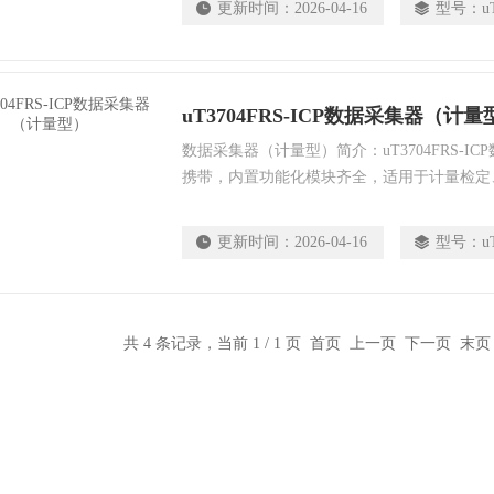
更新时间：
2026-04-16
型号：
u
测检查，打印测试报告。它可以应用在如电厂
多行业的设备状态监测领域。
uT3704FRS-ICP数据采集器（计量
数据采集器（计量型）简介：uT3704FRS-I
携带，内置功能化模块齐全，适用于计量检定
独立24位模数转换，最高同步连续采样频率51.
入，2通道相位信号输入。
更新时间：
2026-04-16
型号：
u
共 4 条记录，当前 1 / 1 页 首页 上一页 下一页 末