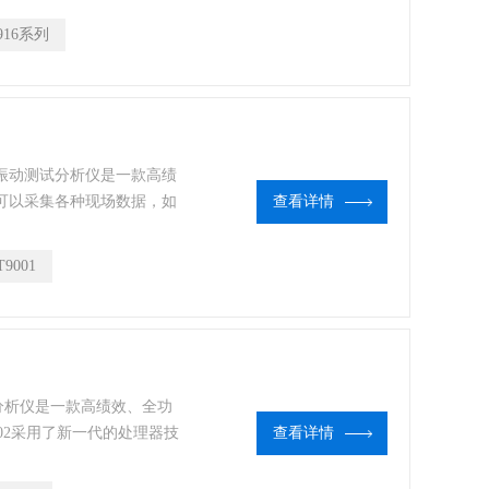
行同步测试和分析。广泛应用
916系列
各种结构的性能测试和分
持式振动测试分析仪是一款高绩
。可以采集各种现场数据，如
查看详情
径式数据采集，振动诊断，
记录，目测检查，打印测试
T9001
台软件进一步整合分析。它可
行业的设备状态监测领域。
动分析仪是一款高绩效、全功
002采用了新一代的处理器技
查看详情
诊断，扭振测试，单平面或双
，故障排除，数据记录，目