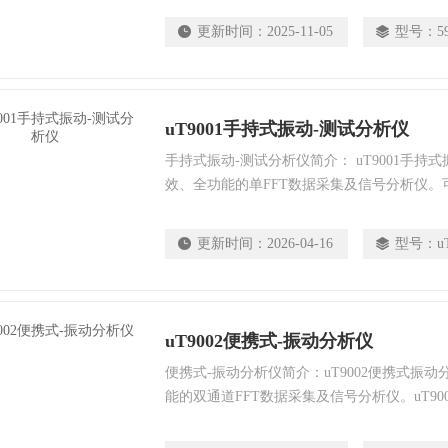
展，单台计算机可以实现96通道动态信号并
更新时间：
2025-11-05
型号：
5
于航空航天、汽车工程、运动安全器械等行业
析。
uT9001手持式振动-测试分析仪
手持式振动-测试分析仪简介： uT9001手
效、全功能的单FFT数据采集及信号分析仪
振动信号，轴承状态，监测和过程参数等；路
使用机器模版进行验收测试，故障排除，数据
更新时间：
2026-04-16
型号：
u
报告，并可以通过uTekL的数据分析软件平
以应用在如电厂、船舶、石化、造纸业等众多
uT9002便携式-振动分析仪
便携式-振动分析仪简介：uT9002便携式振
能的双通道FFT数据采集及信号分析仪。uT9
术，主频达到1GHz，路径式数据采集，振动
平面现场动平衡，使用机器模版进行验收测试