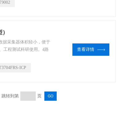
T9002
、船舶、石化、造纸业等众
型）
CP数据采集器体积轻小，便于
、工程测试科研使用。4路
查看详情
2kHz，4通道模拟信号输
T3704FRS-ICP
页 跳转到第
页