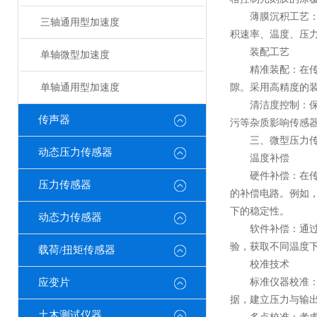
薄膜沉积工艺：在
三轴通用型加速度
积速率、温度、压
装配工艺
单轴微型加速度
精准装配：在传感
单轴通用型加速度
隙。采用高精度的
清洁度控制：保持
传声器
污等杂质影响传感
三、微型压力传
动态压力传感器
温度补偿
硬件补偿：在传感
压力传感器
的补偿电路。例如
下的稳定性。
动态力传感器
软件补偿：通过建
验，获取不同温度
载荷/扭矩传感器
校准技术
应变片
标准仪器校准：使
据，建立压力与输
土木测试仪器