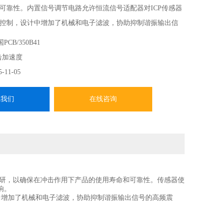
可靠性。内置信号调节电路允许恒流信号适配器对ICP传感器
控制，设计中增加了机械和电子滤波，协助抑制谐振输出信
冲击加速度可能在不足10微秒的时间里达到10万g甚至更多。
PCB/350B41
击加速度
5-11-05
系我们
在线咨询
调研，以确保在冲击作用下产品的使用寿命和可靠性。传感器使
响。
增加了机械和电子滤波，协助抑制谐振输出信号的高频震