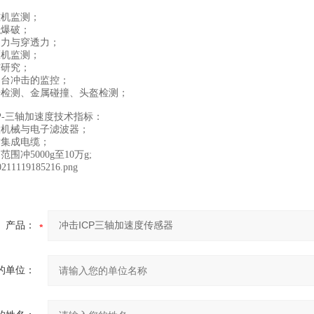
机监测；
爆破；
力与穿透力；
机监测；
研究；
台冲击的监控；
检测、金属碰撞、头盔检测；
-三轴加速度技术指标：
机械与电子滤波器；
集成电缆；
冲5000g至10万g;
产品：
的单位：