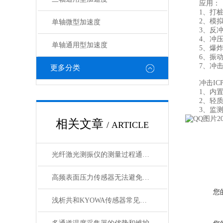
应用：
1、打桩
2、模拟
单轴微型加速度
3、反冲
4、冲压
单轴通用型加速度
5、爆炸
6、振动
7、冲击
更多分类
冲击ICP
1、内置
2、轻质
3、监测范围
相关文章
/ ARTICLE
光纤激光测振仪的测量过程通常包括以下步骤
高频表面压力传感器无法避免的四个误差分别是什么？
您
浅析共和KYOWA传感器常见故障出现的原因