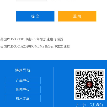
：
美国PCB/350B01冲击ICP单轴加速度传感器
：
美国PCB/3501A2020KGMEMS高G值冲击加速度
快速导航
产品中心
由场-爆炸压力传感器
新闻中心
S-350美国威世Vishay-剪切/扭矩型应变片
技术文章
扫一扫，关注我们