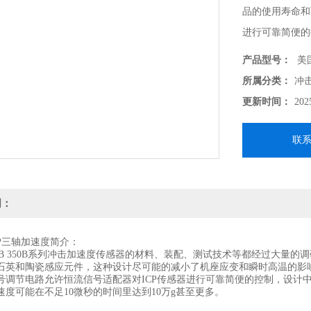
品的使用寿命和
进行可靠简便的
号的高频震荡。
产品型号：
美国
所属分类：
冲
更新时间：
202
联
明：
三轴加速度简介：
 350B系列冲击加速度传感器的材料、装配、测试技术等都经过大量的
石英和陶瓷感应元件，这种设计尽可能的减小了机座应变和瞬时高温的影
节电路允许恒流信号适配器对ICP传感器进行可靠简便的控制，设计中
速度可能在不足10微秒的时间里达到10万g甚至更多。