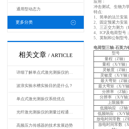
应用：
冲击测试、生物力
通用型动态力
特点:
1、简单的法兰安装
更多分类
2、固定预紧力安装
3、三正交力测力（Fx
4、ICP及电荷型号
5、英制和公制型号
电荷型三轴-石英力
相关文章
型号
/ ARTICLE
量程（
Z轴）
量程（
X/Y轴
灵敏度（
Z轴
详细了解单点式激光测振仪的操作要点
灵敏度（
X/Y轴
最大弯矩（
Z轴
波浪实验水槽实验目的是什么？
最大弯矩（
X/Y
分辨率
（Z轴
分辨率
（X/Y轴
单点式激光测振仪系统优点
上限频率
低频响应
（
Z轴
光纤激光测振仪的测量过程通常包括以下步骤
低频响应
（
X/Y
放电时间常数
（
Z
放电时间常数
（
X
高频压力传感器的技术发展趋势