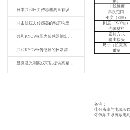
轴）
非线性度
日本共和压力传感器测量有误差,问题答案有了
温度范围
刚度
（
Z轴）
冲击波压力传感器的动态响应特性分析
刚度
（
X/Y轴
壳体材料
密封方式
共和KYOWA压力传感器输出信号不稳定是什么原因
输出
接头
尺寸（长宽高
共和KYOWA传感器的日常清洗维护
重量
显微激光测振仪可以提供高精度的振动参数分析
备注：
①分辨率与电缆长
②低频由系统放电