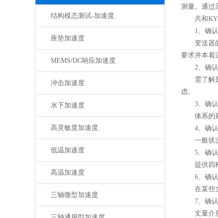
测量。通过
结构模态测试-加速度
共和KYO
1、确认
座垫加速度
变送器的丈
要求并本着
MEMS/DC响应加速度
2、确认
需了解是否
冲击加速度
虑。
3、确认
水下加速度
体系的最大
高灵敏度加速度
4、确认
一般状况下
低温加速度
5、确认
提供四种输
高温加速度
6、确认
在某些丈量
三轴微型加速度
7、确认
丈量介质温
三轴通用型加速度