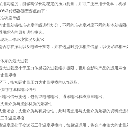
采用高精度，能够确保长期稳定的压力测量，并可广泛应用于化学，机械
WA传感器选型要点如下：
准确度等级
量差错按准确度等级进行划分，不同的准确度对应不同的基本差错限(满
适用经济的原则进行挑选。
现场工作环境状况及其它
存在振动以及电磁干扰等，并在选型时提供相关信息，以便采取相应处
体系的最大过载
过载应小于压力传感器的过载维护极限，否则会影响产品的运用寿命
丈量规模
，按实际丈量压力为丈量规模的80%选取。
供电电源和输出信号
出信号挑选，包含继电器输出、通讯输出和模拟量输出。
丈量介质与接触材质的兼容性
场合，丈量介质具有腐蚀性，此时需选用与丈量介质兼容的资料或进行
工作温度规模
度应处于变送器工作温度规模内，如超温运用，将会产生较大的丈量差