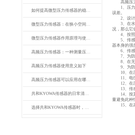
高频压力
1、压力传
如何提高微型压力传感器的稳定性和可靠性？
误差。
2、设计加
3、在水平
微型压力传感器：在狭小空间的压力测量利器
况，那么它
4、按照其
微型压力传感器作用原理与使用注意事项
5、传感器
器本身的强
6、传感器
高频压力传感器：一种测量压力的装置
7、为防止
8、在无法
高频压力传感器使用意义如下
9、为防止
10、在压
11、电缆
高频压力传感器可以应用在哪些领域？
12、在压
13、传感
共和KYOWA传感器的日常清洗维护
14、按其
量避免此种
15、在高
选择共和KYOWA传感器时，这些情况一定要先知道