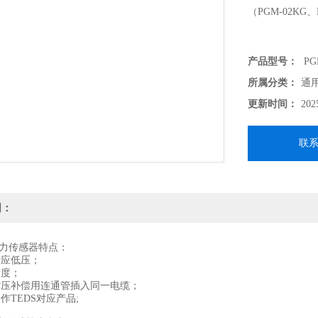
（PGM-02KG、
产品型号：
PG
所属分类：
通
更新时间：
202
联
明：
传感器特点：
应低压；
度；
补偿用连通管插入同一电缆；
TEDS对应产品;