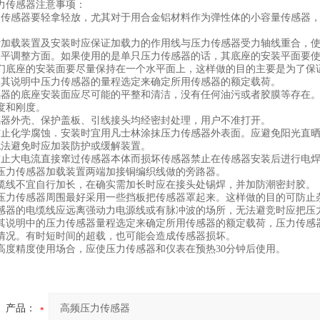
传感器注意事项：
感器要轻拿轻放，尤其对于用合金铝材料作为弹性体的小容量传感器，
载装置及安装时应保证加载力的作用线与压力传感器受力轴线重合，使
调整方面。如果使用的是单只压力传感器的话，其底座的安装平面要使
们底座的安装面要尽量保持在一个水平面上，这样做的目的主要是为了保
说明中压力传感器的量程选定来确定所用传感器的额定载荷。
的底座安装面应尽可能的平整和清洁，没有任何油污或者胶膜等存在。
度和刚度。
外壳、保护盖板、引线接头均经密封处理，用户不准打开。
化学腐蚀．安装时宜用凡士林涂抹压力传感器外表面。应避免阳光直晒
避免时应加装防护或缓解装置。
大电流直接窜过传感器本体而损坏传感器禁止在传感器安装后进行电焊
力传感器加载装置两端加接铜编织线做的旁路器。
线不宜自行加长，在确实需加长时应在接头处锡焊，并加防潮密封胶。
力传感器周围最好采用一些挡板把传感器罩起来。这样做的目的可防止
器的电缆线应远离强动力电源线或有脉冲波的场所，无法避竞时应把压
说明中的压力传感器量程选定来确定所用传感器的额定载荷，压力传感
情况。有时短时间的超载，也可能会造成传感器损坏。
度精度使用场合，应使压力传感器和仪表在预热30分钟后使用。
产品：