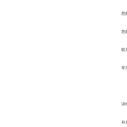
您
您
联
常
详
补