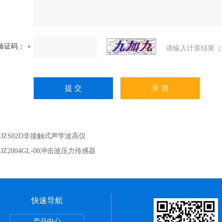
验证码：
请输入计算结果（
：
JZS02D非接触式声学波高仪
：
JZ2004GL-00冲击波压力传感器
快速导航
产品中心