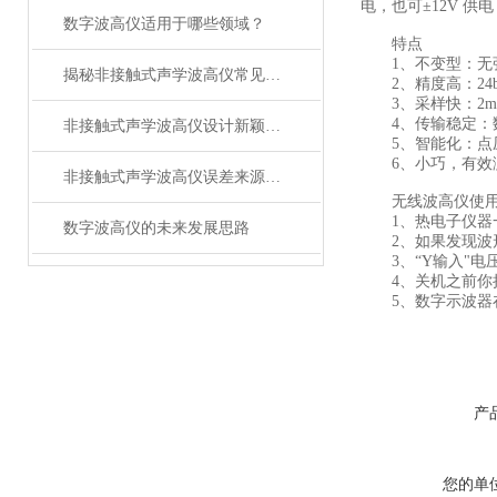
电，也可±12V 
数字波高仪适用于哪些领域？
特点
1、不变型：无张
揭秘非接触式声学波高仪常见故障及排除方法
2、精度高：24bi
3、采样快：2ms
4、传输稳定：数
非接触式声学波高仪设计新颖，使用安全
5、智能化：点压
6、小巧，有效测
非接触式声学波高仪误差来源分析
无线波高仪使用
1、热电子仪器一
数字波高仪的未来发展思路
2、如果发现波形
3、“Y输入"电压
4、关机之前你把
5、数字示波器在
产
您的单