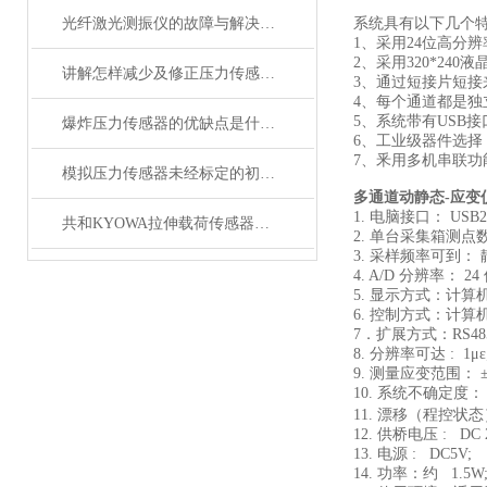
光纤激光测振仪的故障与解决办法
系统具有以下几个
1、采用24位高分
2、采用320*2
讲解怎样减少及修正压力传感器零点热漂移
3、通过短接片短
4、每个通道都是
5、系统带有USB
爆炸压力传感器的优缺点是什么？
6、工业级器件选择，
7、釆用多机串联功
模拟压力传感器未经标定的初始误差由哪些组成
多通道动静态-应变
1. 电脑接口： USB2.
共和KYOWA拉伸载荷传感器的选择需要考虑的条件有哪些？
2. 单台采集箱测点数：
3. 采样频率可到： 静
4. A/D 分辨率： 24 
5. 显示方式：计算
6. 控制方式：计算
7．扩展方式：RS48
8. 分辨率可达 : 1με
9. 测量应变范围： ±1
10. 系统不确定度： 不
11. 漂移（程控状态）：
12. 供桥电压 : DC 
13. 电源 : DC5V;
14. 功率：约 1.5W