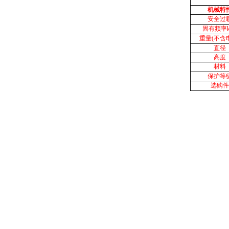
机械特
安全过
固有频率k
重量(不含
直径
高度
材料
保护等
选购件