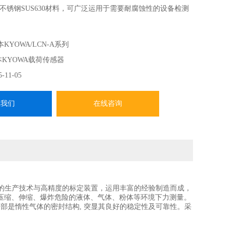
不锈钢SUS630材料，可广泛运用于需要耐腐蚀性的设备检测
～20kN；
KYOWA/LCN-A系列
本KYOWA载荷传感器
%RO或以内；
5-11-05
系我们
在线咨询
的生产技术与高精度的标定装置，运用丰富的经验制造而成，
压缩、伸缩、爆炸危险的液体、气体、粉体等环境下力测量。
部是惰性气体的密封结构, 突显其良好的稳定性及可靠性。采