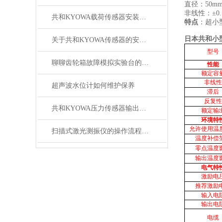
直径：50m
非线性：±0
共和KYOWA载荷传感器安装操作规程
特点
：超小
日本共和小
关于共和KYOWA传感器的安装小技巧想知道吗
型号
聊聊齿轮箱故障模拟实验台的组成及维护
性能
额定容
非线性
超声波水位计如何维护保养
滞后
反复性
共和KYOWA压力传感器输出信号不稳定是什么原因
额定输
环境特
允许使用温
扫描式激光测振仪的操作流程大致如下
温度补偿
零点温度
输出温度
电气特
激励电
推荐激励
输入电
输出电
电缆