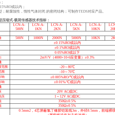
m；
.15%RO或以内；
型；耐腐蚀性，惰性气体封闭.的密闭结构；可制作TEDS对应产品。
型压缩式-载荷传感器
技术指标：
L
CN
-A-
L
CN
-A-
L
CN
-A-
L
CN
-A-
L
CN
-A-
L
C
50
0
N
1K
N
2K
N
5K
N
10K
N
20
5
00
N
100
0N
200
0N
5
00
0N
10K
N
2
量
±0.
15
%RO或以内
±0.
1
%RO或以内
0.
05
%RO或以下
出
2mV/V（4000×10-6应变量）±0.3%
性
度范围
-20～
8
0℃
范围
-10～
7
0℃
影响
±0.
0
0
5
%RO/℃或以内
影响
±0.0
1
%/℃或以内
性
压
20
V AC或DC
电压
1～
12
V AC或DC
350Ω±
0
.5%
阻
350Ω±
0
.5%
阻
0.5mm2，4芯屏蔽氯丁橡胶铠装线3m，外径8.5mm，前端裸