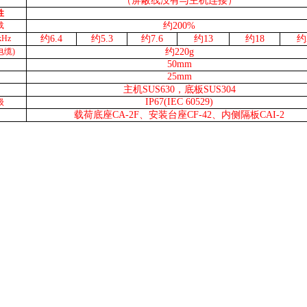
（屏蔽线没有与主机连接）
性
载
约20
0%
Hz
约
6.4
约
5.3
约
7.6
约
13
约
18
约
电缆)
约
220
g
50
mm
25
mm
主机SUS630，底板SUS304
IP6
7
(IEC 60529)
级
载荷底座CA-2F
、
安装台座CF-42
、
内侧隔板CAI-2