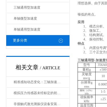
理想选择。由于其
三轴通用型加速度
噪低的有点。
单轴微型加速度
应用
1、
模态分析
。
单轴通用型加速度
2、
微加工
。
3、
结构
测试。
4、
振动控制
。
更多分类
特点
1、
内置信号调
2、
三个正交方
三轴通用型-加速度
型号
35
6A0
相关文章
/ ARTICLE
量程g
±500
灵敏度
1
0
mv/g
精准感知动态变化：三轴加速度传感器的核心作用
分辨率g
0.0
00
rms
频响（±5%）
1
-
5
模拟压力传感器未经标定的初始误差由哪些组成
kHz
谐振频率
≥
2
5
kHz
非接触式激光测振仪设备安装简单快捷
温度范围