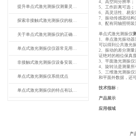
4、高空间分辨率；
提升单点式激光测振仪测量灵敏度的策略
5、工作距离可选；
6、高灵活性、易安
7、振动传感器结
探索非接触式激光测振仪的核心功能
8、配有同轴照明
单点式激光测振仪
关于单点式激光测振仪的正确使用介绍
1、单点激光振动器
可以得到公共激光
单点式激光测振仪仪器常见用途有以下这些
2、振动的差分测量
证绝对的相位保真
3、平面激光测振
非接触式激光测振仪设备安装简单快捷
4、旋转法是测量
5、三维激光测振
单点式激光测振仪系统优点
和平面外数据，还
技术指标
：
单点式激光测振仪的特点有以下几个方面
产品展示
应用领域
产