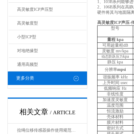
1、
1
03
B
系列
能够进
2、
106B系列在高
高灵敏度ICP声压型
硬件将其与地面隔
高灵敏度ICP声压-
高灵敏度型
型号
小型ICP型
量程
kpa
可用超量程dB
对地绝缘型
灵敏度
mv/kpa
kpa
动态阶跃压力
静压
kpa
通用高频型
分辨率
mpsi
谐振频率
kHz
更多分类
上升时间
u
sec
低频响应
Hz
非线性度
加速度灵敏度
温度范围
相关文章
恒流激励
/ ARTICLE
壳体材料
膜片材料
密封方式
拉绳位移传感器操作使用规范有哪些？
接头形式